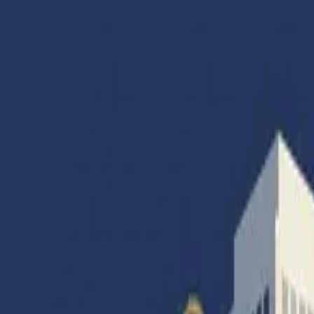
Accueil
Articles
Catégories
Magazines
Abonnement
Contact
Connexion
Accueil
|
Gestion
|
Vous n’êtes pas coupables !
Gestion
Gestion
Juridique
Juridique
Social
Social
Vous n’êtes pas coupables !
Par
Francois Colombier
· Rédacteur en Chef
14 mai 2024
·
5
min de lecture
·
14
vues