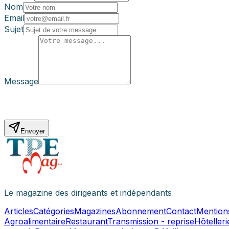
Nom
Email
Sujet
Message
Envoyer
Le magazine des dirigeants et indépendants
Articles
Catégories
Magazines
Abonnement
Contact
Mentions
Agroalimentaire
Restaurant
Transmission - reprise
Hôtelleri