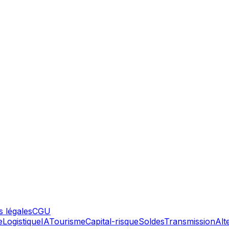
 légales
CGU
e
Logistique
IA
Tourisme
Capital-risque
Soldes
Transmission
Alt