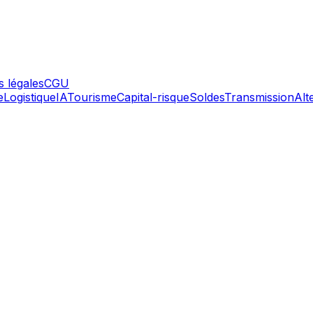
 légales
CGU
e
Logistique
IA
Tourisme
Capital-risque
Soldes
Transmission
Alt