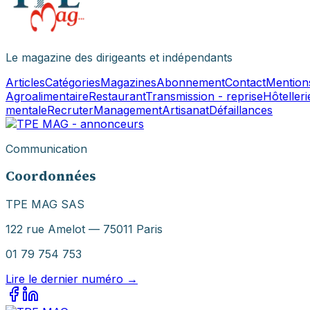
Le magazine des dirigeants et indépendants
Articles
Catégories
Magazines
Abonnement
Contact
Mentions
Agroalimentaire
Restaurant
Transmission - reprise
Hôtelleri
mentale
Recruter
Management
Artisanat
Défaillances
Communication
Coordonnées
TPE MAG SAS
122 rue Amelot — 75011 Paris
01 79 754 753
Lire le dernier numéro →