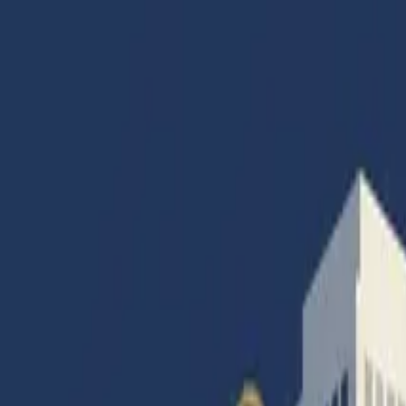
Accueil
Articles
Catégories
Magazines
Abonnement
Contact
Connexion
Accueil
|
Gestion
|
L'irrésistible envie d'entreprendre
Gestion
Infos générales
Micro-entrepreneurs
Social
L'irrésistible envie d'entreprendre
Par
Francois Colombier
· Rédacteur en Chef
5 avril 2023
·
14
min de lecture
·
10
vues