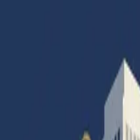
Accueil
Articles
Catégories
Magazines
Abonnement
Contact
Connexion
Accueil
|
Banque
|
Aller moins vite…
Banque
Gestion
Infos générales
Juridique
Social
Aller moins vite…
Par
Francois Colombier
· Rédacteur en Chef
21 juillet 2025
·
16
min de lecture
·
18
vues