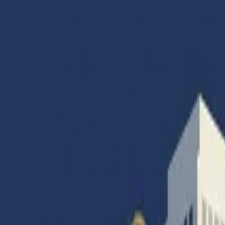
Accueil
Articles
Catégories
Magazines
Abonnement
Contact
Connexion
Accueil
|
Gestion
|
Le poids permanent de l’inquiétude
Gestion
Infos générales
Social
Le poids permanent de l’inquiétude
Par
Francois Colombier
· Rédacteur en Chef
26 septembre 2023
·
7
min de lecture
·
21
vues