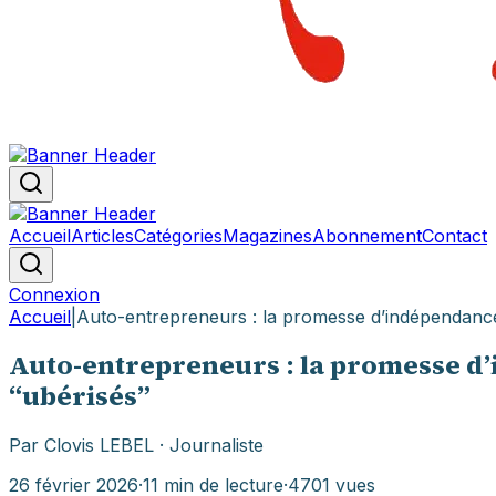
Accueil
Articles
Catégories
Magazines
Abonnement
Contact
Connexion
Accueil
|
Auto-entrepreneurs : la promesse d’indépendance, 
Auto-entrepreneurs : la promesse d’i
“ubérisés”
Par
Clovis LEBEL
· Journaliste
26 février 2026
·
11
min de lecture
·
4701
vues