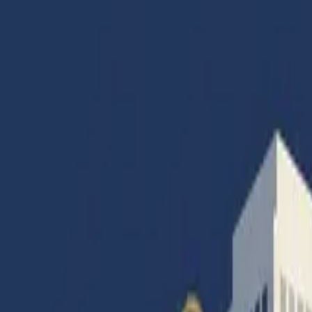
Accueil
Articles
Catégories
Magazines
Abonnement
Contact
Connexion
Accueil
|
Banque
|
Poussée record des défaillances
Banque
Infos générales
Social
Poussée record des défaillances
Par
Francois Colombier
· Rédacteur en Chef
17 janvier 2023
·
12
min de lecture
·
11
vues