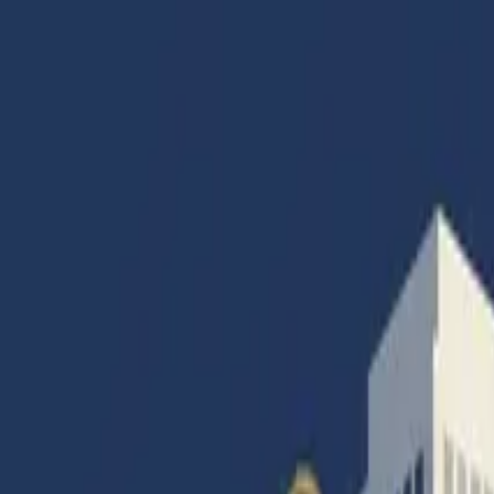
Accueil
Articles
Catégories
Magazines
Abonnement
Contact
Connexion
Accueil
|
Banque
|
Où en est-on de l’IA ?
Banque
Infos générales
Où en est-on de l’IA ?
Par
Francois Colombier
· Rédacteur en Chef
27 juin 2024
·
5
min de lecture
·
16
vues