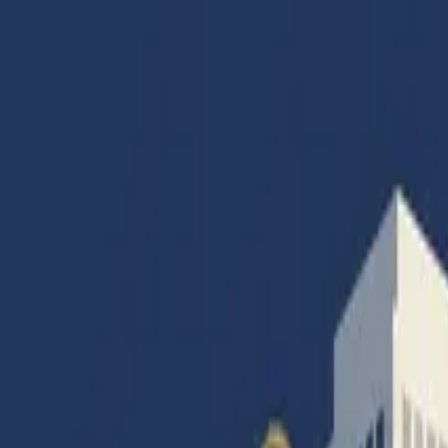
Accueil
Articles
Catégories
Magazines
Abonnement
Contact
Connexion
Accueil
|
Banque
|
Les marques préférées des Français
Banque
Infos générales
Les marques préférées des Français
Par
Francois Colombier
· Rédacteur en Chef
28 mars 2023
·
6
min de lecture
·
11
vues