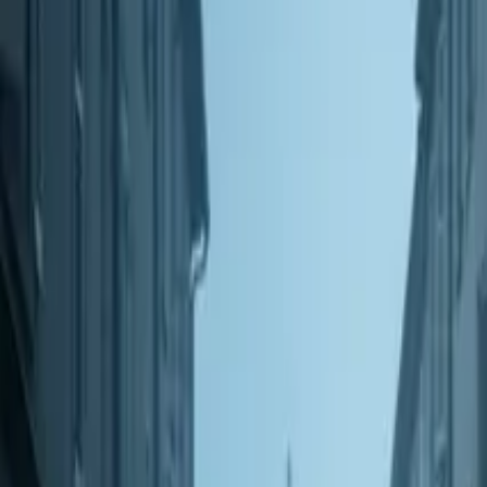
Accueil
Articles
Catégories
Magazines
Abonnement
Contact
Connexion
Accueil
|
Conjoncture
|
La conjoncture coule les TPE
Conjoncture
Emploi
Infos générales
La conjoncture coule les TPE
Par
Clovis LEBEL
· Journaliste
20 mai 2026
·
7
min de lecture
·
6119
vues