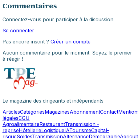
Commentaires
Connectez-vous pour participer à la discussion.
Se connecter
Pas encore inscrit ?
Créer un compte
Aucun commentaire pour le moment. Soyez le premier
à réagir !
Le magazine des dirigeants et indépendants
Articles
Catégories
Magazines
Abonnement
Contact
Mention
légales
CGU
Agroalimentaire
Restaurant
Transmission -
reprise
Hôtellerie
Logistique
IA
Tourisme
Capital-
risque
Soldes
Transmission
Alternance
Démographie
Agricul