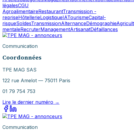
légales
CGU
Agroalimentaire
Restaurant
Transmission -
reprise
Hôtellerie
Logistique
IA
Tourisme
Capital-
risque
Soldes
Transmission
Alternance
Démographie
Agricul
mentale
Recruter
Management
Artisanat
Défaillances
Communication
Coordonnées
TPE MAG SAS
122 rue Amelot — 75011 Paris
01 79 754 753
Lire le dernier numéro →
Communication