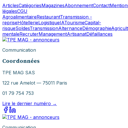
Articles
Catégories
Magazines
Abonnement
Contact
Mention
légales
CGU
Agroalimentaire
Restaurant
Transmission -
reprise
Hôtellerie
Logistique
IA
Tourisme
Capital-
risque
Soldes
Transmission
Alternance
Démographie
Agricul
mentale
Recruter
Management
Artisanat
Défaillances
Communication
Coordonnées
TPE MAG SAS
122 rue Amelot — 75011 Paris
01 79 754 753
Lire le dernier numéro →
Communication