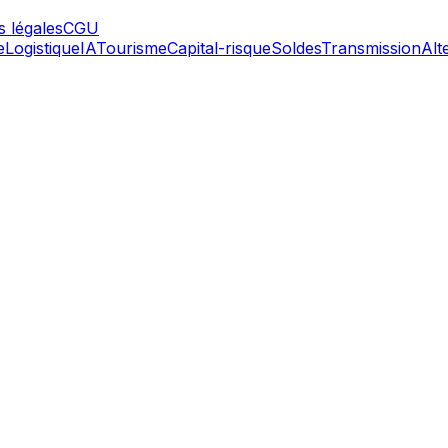
 légales
CGU
e
Logistique
IA
Tourisme
Capital-risque
Soldes
Transmission
Alt