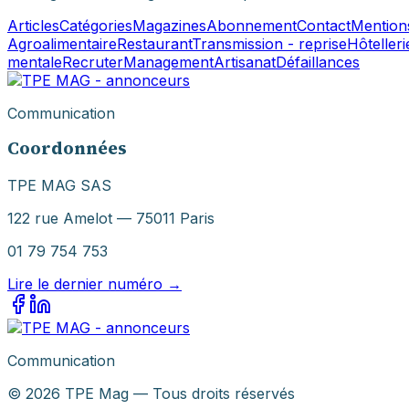
Articles
Catégories
Magazines
Abonnement
Contact
Mentions
Agroalimentaire
Restaurant
Transmission - reprise
Hôtelleri
mentale
Recruter
Management
Artisanat
Défaillances
Communication
Coordonnées
TPE MAG SAS
122 rue Amelot — 75011 Paris
01 79 754 753
Lire le dernier numéro →
Communication
©
2026
TPE Mag — Tous droits réservés