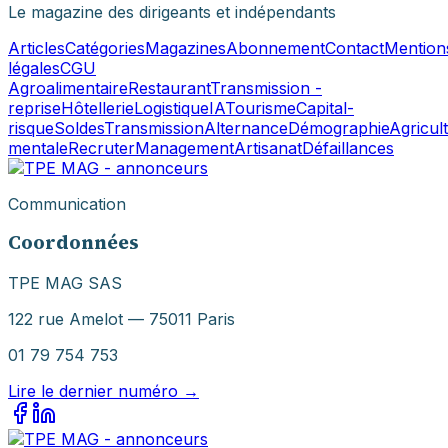
Le magazine des dirigeants et indépendants
Articles
Catégories
Magazines
Abonnement
Contact
Mention
légales
CGU
Agroalimentaire
Restaurant
Transmission -
reprise
Hôtellerie
Logistique
IA
Tourisme
Capital-
risque
Soldes
Transmission
Alternance
Démographie
Agricul
mentale
Recruter
Management
Artisanat
Défaillances
Communication
Coordonnées
TPE MAG SAS
122 rue Amelot — 75011 Paris
01 79 754 753
Lire le dernier numéro →